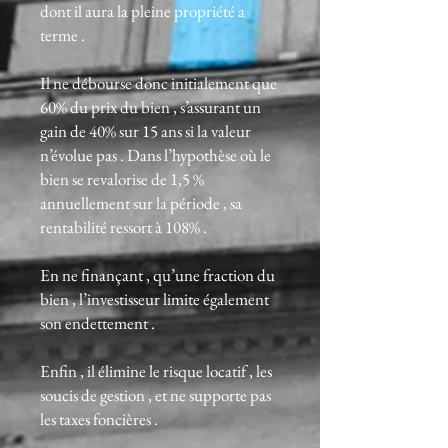
dont il aura la pleine propriété a
terme .
Il ne débourse donc initialement que
60% du prix du bien , s’assurant un
gain de 40% sur 15 ans si la valeur
n’évolue pas . Dans l’hypothèse où le
bien se revalorise de 1,5 %
annuellement sur la période , sa
rentabilité ressort à 108% .
En ne finançant , qu’une fraction du
bien , l’investisseur limite également
son endettement .
Enfin , il élimine le risque locatif , les
soucis de gestion , et ne supporte pas
les taxes foncières .