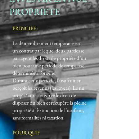
PROPRIETE
PRINCIPE :
Le démembrement temporaire est
un contrat par lequel deux parties se
partagent les droits de propriété d’un
bien pour une période de temps fixe,
déterminée à l’origine.
Durant cette période, l’usufruitier
perçoit les revenus (les loyers). Le nu
propriétaire conserve le droit de
disposer du bien et récupère la pleine
propriété à l’extinction de l’usufruit,
sans formalités ni taxation.
POUR QUI?