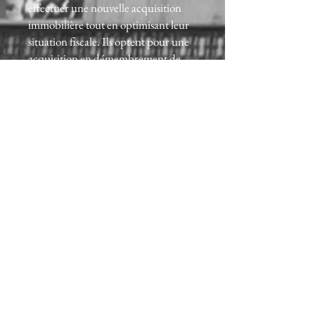
effectuer une nouvelle acquisition
immobilière tout en optimisant leur
situation fiscale. Ils optent pour une
acquisition en démembrement de
propriété d’un T2 de 54 m² avec
jardin et un parking dans une
résidence située à Clichy la Garenne
(proche de Neuilly sur Seine).
Le prix de la pleine propriété s’affiche
à 256 700 euros. Leur investissement
en nue-propriété s’élève à 154 000
euros. La durée du démembrement
est de 15 ans. Sur cette base, ils
financent l’acquisition par un prêt in
fine d’une même durée avec un taux
de 4,5%.
Résultat de leur investissement :
Valeur du bien à terme (hypothese
d’inflation à 1,5% sans revalorisation)