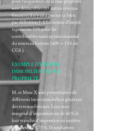
pour l’acquisition de la nue-propriété
sont déductibles des autres revenus
fonciers ( il n’y en a pas sur ce bien
par définition ) . L’économie d’impôt
représente 51% pour les
contribuables taxés au taux maximal
du nouveau barème (40% + 11% de
CGS ).
EXEMPLE D’UN BIEN
IMMOBILIER EN NUE
PROPRIETE
M. et Mme X sont propriétaires de
différents biens immobiliers générant
des revenus fonciers Leur taux
marginal d’imposition est de 40 % et
leur tranche d’imposition en matière
d’ISF est de 0,75 %. Ils souhaitent