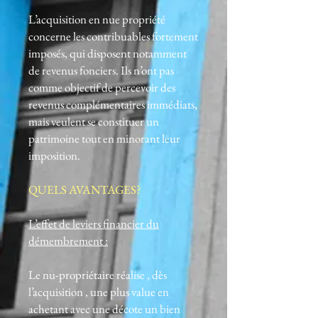
L’acquisition en nue propriété
concerne les contribuables fortement
imposés, qui disposent notamment
de revenus fonciers. Ils n’ont pas
comme objectif de percevoir des
revenus complémentaires immédiats,
mais veulent se constituer un
patrimoine tout en minorant leur
imposition.
QUELS AVANTAGES?
L’effet de leviers financier du
démembrement :
Le nu-propriétaire réalise , dès
l’acquisition , une plus value en
achetant avec une décote un bien