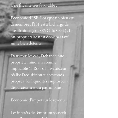
Une fiscalité très favorable :
Economie d’ISF. Lorsque un bien est
démembré , l’ISF est à la charge de
l’usufruitier (art. 885 G du CGI ) . Le
nu-propriétaire n’est donc pas taxé
sur le bien détenu .
Dans tous les cas , l’achat de nue-
propriété minore la somme
imposable à l’ISF : si l’investisseur
réalise l’acquisition sur ses fonds
propres , les liquidités employées «
disparaissent » du patrimoine .
Economie d’impôt sur le revenu :
Les intérêts de l’emprunt souscrit